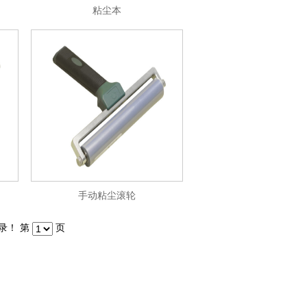
粘尘本
手动粘尘滚轮
记录！ 第
页