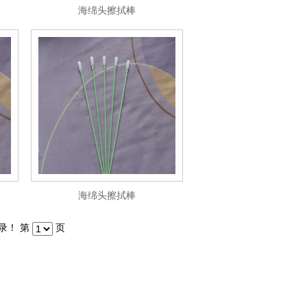
海绵头擦拭棒
海绵头擦拭棒
记录！ 第
页